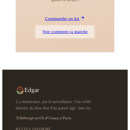
Commander un kit
Voir comment ça marche
Edgar
La réassurance, pas la surveillance. Une veille
discrète du bien-être d'un parent âgé, chez lui.
Hébergé en UE
Conçu à Paris
RESTEZ INFORMÉ