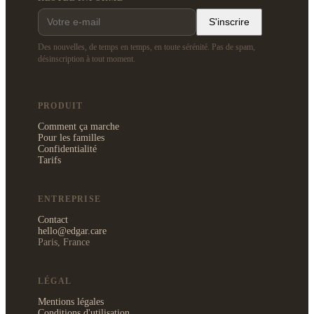
S'inscrire
Des nouvelles, de temps en temps, en toute sérénité. Pas de spam,
désinscription à tout moment.
PRODUIT
Comment ça marche
Pour les familles
Confidentialité
Tarifs
ENTREPRISE
Contact
hello@edgar.care
Paris, France
LÉGAL
Mentions légales
Conditions d'utilisation