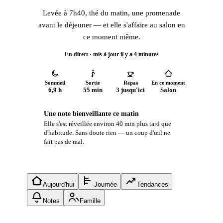
Levée à 7h40, thé du matin, une promenade
avant le déjeuner — et elle s'affaire au salon en
ce moment même.
En direct · mis à jour il y a 4 minutes
Sommeil
Sortie
Repas
En ce moment
6,9 h
55 min
3 jusqu'ici
Salon
Une note bienveillante ce matin
Elle s'est réveillée environ 40 min plus tard que
d'habitude. Sans doute rien — un coup d'œil ne
fait pas de mal.
Aujourd'hui
Journée
Tendances
Notes
Famille