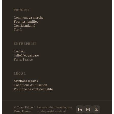
PRODUIT
Comment ça marche
Pour les familles
Confidentialité
Tarifs
ENTREPRISE
Contact
hello@edgar.care
Paris, France
LÉGAL
Mentions légales
Conditions d'utilisation
Politique de confidentialité
© 2026 Edgar ·
Un suivi du bien-être, pas
Paris, France
un dispositif médical.