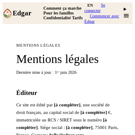
EN
Se
Comment ça marche
connecter
Edgar
Pour les familles
Commencer avec
Confidentialité
Tarifs
Edgar
MENTIONS LÉGALES
Mentions légales
Dernière mise à jour : 1ᵉʳ juin 2026
Éditeur
Ce site est édité par
[à compléter]
, une société de
droit français, au capital social de
[à compléter]
€,
immatriculée au RCS / SIRET sous le numéro
[à
compléter]
. Siège social :
[à compléter]
, 75001 Paris,
France. Contact :
hello@edgar.care
.