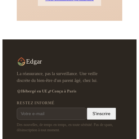
Edgar
La réassurance, pas la surveillance. Une veille
discrète du bien-être d'un parent âgé, chez lui.
Hébergé en UE
Conçu à Paris
RESTEZ INFORMÉ
S'inscrire
Des nouvelles, de temps en temps, en toute sérénité. Pas de spam,
désinscription à tout moment.